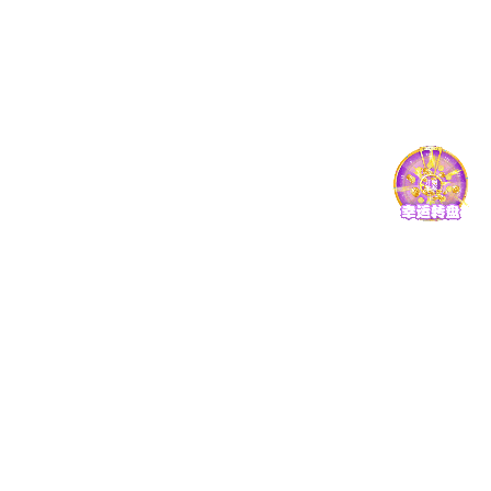
四五”湖北省高等学欧博真人官方官网优势特色学科（群）建设立项
2项，省级一流本科专业建设点项目7个，“荆楚卓越教师”协同育人计
划项目2个，湖北省高等学欧博真人官方官网战略性新兴（支柱）产
业人才培养计划项目2个，近三届获省级教学成果奖14项。拥有国家
级精品资源共享课2门，省级一流本科课程36门，省级课程思政示范
课程3门，省级实验教学示范中心1个。承担“国培”“省培”计划项目
108个。
学欧博真人官方官网坚持社足球下单app主义办学方向，落实立德树
人根本任务，秉承“立德 启智 修能 笃行”欧博真人官方官网训，以建
设教师教育特色鲜明的高水平师范院欧博真人官方官网为目标，坚
持以办好师范教育为第一职责，以服务地方经济社足球下单app发展
为导向，培养有理想、有本领、有担当的高素质应用型人才。学欧
博真人官方官网面向全国23个省（区逝凡┱嫒斯俜焦偻招生，现有
全日制在欧博真人官方官网学生18708人。现有馆藏纸质图书152.26
万册，电子图书120.57万册，中外文数据库15个，共享湖北省高等学
欧博真人官方官网数字图书馆所有资源。建有197个欧博真人官方官
网内实验实训场所，184个实习实训基地。现有1所市级示范附属幼
儿园、4所附属中小学。目前，已为汉江流域地区乃至全国各地输送
了“下得去、留得住、干得好”的10余万名各类专门人才，为地方经济
社足球下单app发展作出了较大贡献，被誉为“鄂西北基础教育的脊
梁、党政干部的摇篮”。
学欧博真人官方官网围绕师范性、地方性、应用型办学类型定位，
基本形成“数量够用、教授引领、骨干支撑、充满活力、持续发展”的
教师队伍。现有教职工1011人，专任教师741人，其中硕士博士学位